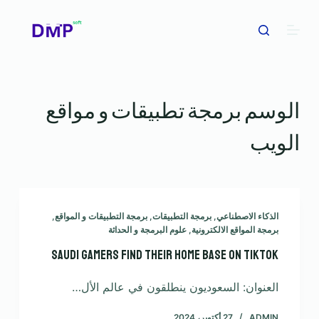
ا
ل
ت
ج
ا
الوسم
برمجة تطبيقات و مواقع
و
ز
الويب
إ
ل
ى
ا
الذكاء الاصطناعي
,
برمجة التطبيقات
,
برمجة التطبيقات و المواقع
,
ل
برمجة المواقع الالكترونية
,
علوم البرمجة و الحداثة
م
Saudi gamers find their home base on TikTok
ح
ت
العنوان: السعوديون ينطلقون في عالم الأل…
و
ى
ADMIN
27 أكتوبر، 2024