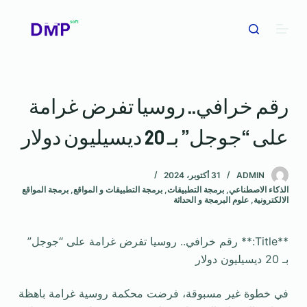
ا
ل
ت
ج
ا
رقم خرافي.. روسيا تفرض غرامة
و
ز
على “جوجل” بـ 20 ديسيليون دولار
إ
ل
ى
ADMIN
31 أكتوبر، 2024
الذكاء الاصطناعي
,
برمجة التطبيقات
,
برمجة التطبيقات و المواقع
,
برمجة المواقع
ا
الالكترونية
,
علوم البرمجة و الحداثة
ل
م
**Title:** رقم خرافي.. روسيا تفرض غرامة على “جوجل”
ح
بـ 20 ديسيليون دولار
ت
و
في خطوة غير مسبوقة، فرضت محكمة روسية غرامة باهظة
ى