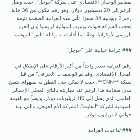
بمعايير الوجدان الاقتصادي على شركة “جوجل”، حيث وصل
الرقم إلى 20 ديسيليون دولار، وهو رقم مكون من 36 خانة،
رقم 2 وبجانبه 34 صفرًا. تأتي هذه الغرامة الضخمة نتيجة
لحجب الشركة قنوات يوتيوب الموالية لروسيا إبان الغزو
الروسي لأوكرانيا، وفقًا لما أفادت به وكالة “تاس” الروسية.
### غرامة خيالية على “جوجل”
رقم الغرامة يعتبر واحداً من أكبر الأرقام على الإطلاق في
المجال الاقتصادي، وقد تم الوصف بـ “الخرافي” من قبل
شبكة **CNN**، حيث لا يمكن حتى النطق به بسهولة. يتضح
مدى ضخامة هذا الرقم عند مقارنته بالناتج المحلي الإجمالي
العالمي الذي يصل إلى 110 تريليونات دولار، وأيضاً مع القيمة
السوقية لشركة “ألفابت”، الشركة الأم لجوجل، والتي تبلغ
حوالي 2 تريليون دولار.
### تداعيات الغرامة