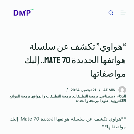
ا
ل
ت
ج
ا
“هواوي” تكشف عن سلسلة
و
ز
هواتفها الجديدة Mate 70.. إليك
إ
ل
مواصفاتها
ى
ا
ADMIN
21 نوفمبر، 2024
ل
الذكاء الاصطناعي
,
برمجة التطبيقات
,
برمجة التطبيقات و المواقع
,
برمجة المواقع
م
الالكترونية
,
علوم البرمجة و الحداثة
ح
ت
**هواوي تكشف عن سلسلة هواتفها الجديدة Mate 70: إليك
و
مواصفاتها**
ى