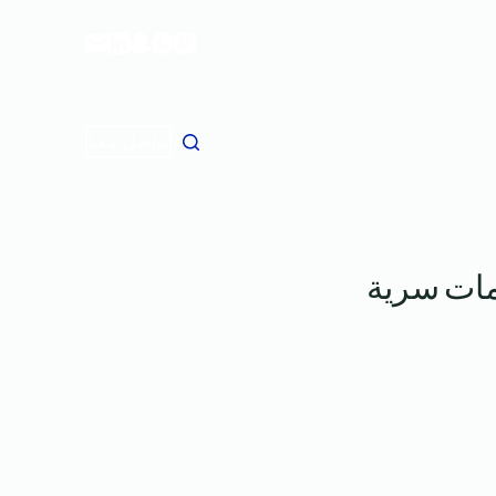
ا
ل
ت
ج
ا
تواصل معنا
و
ز
إ
ل
مات سرية
ى
ا
ل
م
ح
ت
و
ى