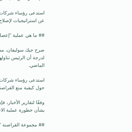
استدعى رؤساء شركات الا
عن استراتيجيات لإصلاح
## ما هي عملية “إعصار
صرح جيك سوليفان، مستش
لدرجة أن الرئيس تناوله
الماضي.
استدعى رؤساء شركات ال
حول كيفية منع القراصنة
وفقًا لتقارير الأخبار، 
بشأن خطورة عملية الاخت
## مجموعة القراصنة “Salt Typhoon” الصينية