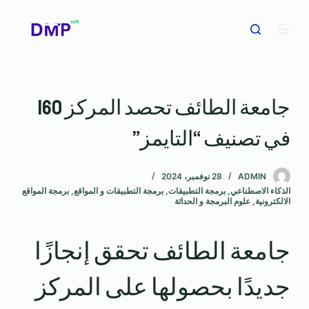
ا
ل
ت
ج
ا
جامعة الطائف تحصد المركز 160
و
ز
في تصنيف “التايمز”
إ
ل
ى
ADMIN
28 نوفمبر، 2024
الذكاء الاصطناعي
,
برمجة التطبيقات
,
برمجة التطبيقات و المواقع
,
برمجة المواقع
ا
الالكترونية
,
علوم البرمجة و الحداثة
ل
م
جامعة الطائف تحقق إنجازًا
ح
ت
جديدًا بحصولها على المركز
و
ى