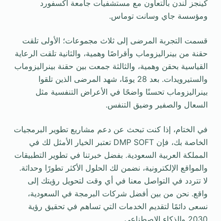
كينجز لندن بالتعاون مع مستشفيات جامعة أكسفورد
ومؤسسة جاي وسانت توماس.
قسمت التجربة المرضى إلى ثلاث مجموعات؛ الأولى تلقت
حقنة من بينراليزوماب وأقراصًا وهمية، والثانية تلقت الرعاية
القياسية بحقن وهمية، والثالثة جمعت بين حقنة بينراليزوماب
والستيرويدات. بعد 28 يومًا، شهد المرضى الذين تلقوا
بينراليزوماب تحسنًا واضحًا في الأعراض التنفسية مثل
السعال والصفير وضيق التنفس.
في الختام، إذا كنت تبحث عن دعم مشاريع تطوير البرمجيات
الخاصة بك، فإن DMP SOFT تعتبر الخيار الأمثل لك في
المملكة العربية السعودية. بفضل خبرتنا في تطوير التطبيقات
والمواقع الإلكترونية، نضمن لك الحلول الأكثر تطورًا وحداثة.
لا تتردد في التواصل معنا في أي وقت لتحويل رؤيتك إلى
واقع. نحن من بين أفضل شركات البرمجة في السعودية،
نسعى دائمًا لتقديم الخدمات التي تساهم في تحقيق رؤية
2030 والذكاء الاصطناعي.