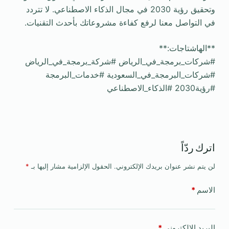
وتحقيق رؤية 2030 في مجال الذكاء الاصطناعي. لا تتردد
في التواصل معنا لرفع كفاءة مشروعاتك بأحدث التقنيات.
**الهاشتاجات:**
#شركات_برمجة_في_الرياض #شركة_برمجة_في_الرياض
#شركات_البرمجة_في_السعودية #خدمات_البرمجة
#رؤية2030 #الذكاء_الاصطناعي
اترك ردّاً
لن يتم نشر عنوان بريدك الإلكتروني.
الحقول الإلزامية مشار إليها بـ
*
الاسم
*
البريد الإلكتروني
*