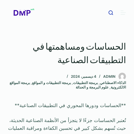
ا
ل
ت
ج
ا
الحساسات ومساهمتها في
و
ز
التطبيقات الصناعية
إ
ل
ى
ADMIN
4 ديسمبر، 2024
الذكاء الاصطناعي
,
برمجة التطبيقات
,
برمجة التطبيقات و المواقع
,
برمجة المواقع
ا
الالكترونية
,
علوم البرمجة و الحداثة
ل
م
**الحساسات ودورها المحوري في التطبيقات الصناعية**
ح
ت
تُعتبر الحساسات جزءًا لا يتجزأ من الأنظمة الصناعية الحديثة،
و
حيث تُسهم بشكل كبير في تحسين الكفاءة ومراقبة العمليات
ى