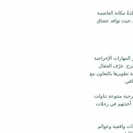
دةً مكانة العاصمة
ً، حيث توافد عشاق
لمهارات الإخراجية
سرح. عرّف الجفال
ة تطويرها بالتعاون مع
افي.
حية متنوعة تناولت
 أخذتهم في رحلات
ث واقعية وعوالم