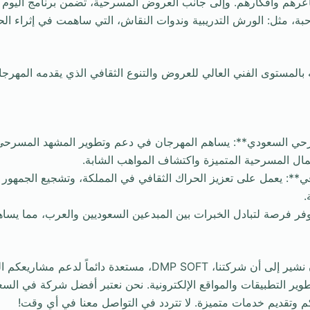
اعرهم وأفكارهم. وإلى جانب العروض المسرحية، تضمن برنامج اليوم
حبة، مثل: الورش التدريبية وندوات النقاش، التي ساهمت في إثراء الح
 بالمستوى الفني العالي للعروض والتنوع الثقافي الذي يقدمه المهرجا
حي السعودي**: يساهم المهرجان في دعم وتطوير المشهد المسرح
ال المسرحية المتميزة واكتشاف المواهب الشابة.
افي**: يعمل على تعزيز الحراك الثقافي في المملكة، وتشجيع الجمهو
.
وفر فرصة لتبادل الخبرات بين المبدعين السعوديين والعرب، مما يسا
في ختام الحدث، نود أن نشير إلى أن شركتنا، DMP SOFT، مستعدة دائم
وير التطبيقات والمواقع الإلكترونية. نحن نعتبر أفضل شركة في السع
كم وتقديم خدمات متميزة. لا تتردد في التواصل معنا في أي وقت!