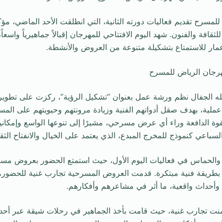
مسرح تقديم فعاليات دورته الثانية، التي انطلقت الأحد الماضي، مؤك
قافة والفنون. شهد اليوم الافتتاحي للمهرجان إقبالاً جماهيرياً واسعا
ار للاستمتاع بتشكيلة متنوعة من العروض والأنشطة.
هرجان الرياض للمسرح
له الجفال نظم ورشة عمل بعنوان “تشكيل الرؤية”، ركزت على تطوير ا
عملية، بهدف صقل أدواتهم الفنية وزيادة مرونتهم وحيويتهم على الم
القوة الدافعة وراء أي عرض مسرحي، مشيرًا إلى تنوعها الواسع وإمكاني
لسباعي كنموذج للمخرج المبدع، الذي يعتمد على الخيال والانفتاح الثق
 والحماس في فعاليات اليوم الأول، حيث استمتع الحضور بعروض مسر
ة بطريقة فنية مبتكرة. قدمت العروض المسرحية تجارب غنية للحضور،
 وأحداث واقعية، ما أثر في مشاعرهم وأفكارهم.
ت تجارب غنية، حيث قامت بأخذ الجماهير في رحلات شيقة عبر أحدا