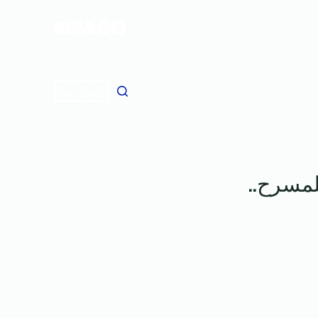
ا
ل
ت
ج
ا
تواصل معنا
و
ز
إ
ل
لمسرح..
ى
ا
ل
م
ح
ت
و
ى