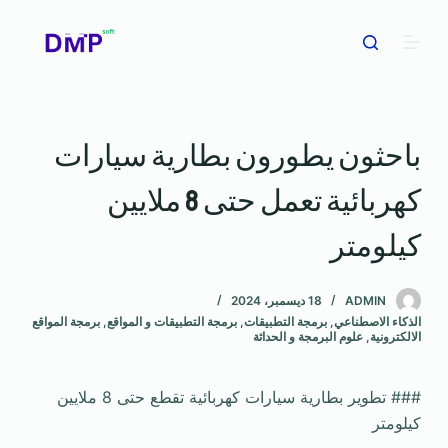
ا
ل
ت
ج
ا
باحثون يطورون بطارية سيارات
و
ز
كهربائية تعمل حتى 8 ملايين
إ
ل
كيلومتر
ى
ا
ADMIN
18 ديسمبر، 2024
ل
الذكاء الاصطناعي
,
برمجة التطبيقات
,
برمجة التطبيقات و المواقع
,
برمجة المواقع
م
الالكترونية
,
علوم البرمجة و الحداثة
ح
ت
### تطوير بطارية سيارات كهربائية تقطع حتى 8 ملايين
و
كيلومتر
ى