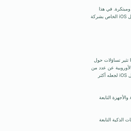
مبتكرة. في هذا
السياق، أثار قرار الاتحاد الأوروبي الأخير، الذي يقضي بضرورة جعل بعض ميزات نظام التشغيل iOS الخاص بشركة
 تثير تساؤلات حول
الأوروبية عن عدد من
الطرق التي يرغب الاتحاد الأوروبي من خلالها في أن تُجري Apple تغييرات على نظام التشغيل iOS لجعله أكثر
يشمل ذلك متطلبات لجعل ميزات مثل AirDrop وAirPlay تعمل بسلاسة مع أجهزة Android والأجهزة التابعة
على الساعات الذكية التابعة