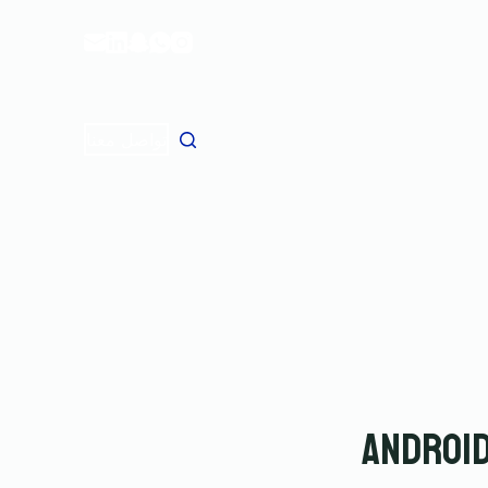
ا
ل
ت
ج
ا
تواصل معنا
و
ز
إ
ل
ى
ا
ل
م
ح
ت
و
ى