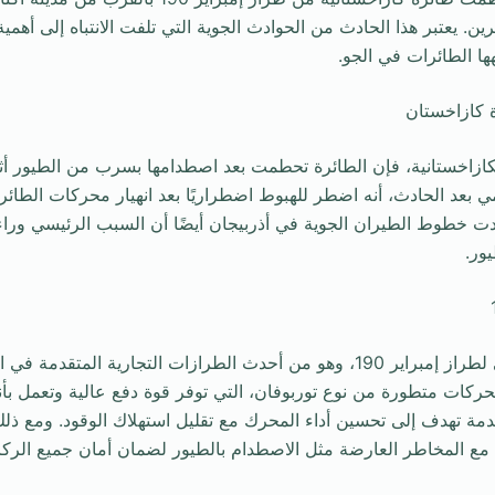
خصًا ونجاة 25 آخرين. يعتبر هذا الحادث من الحوادث الجوية التي تلفت الانتباه إلى 
ها الطائرات في الجو.
كازاخستان
لكازاخستانية، فإن الطائرة تحطمت بعد اصطدامها بسرب من الطيور أثنا
بعد الحادث، أنه اضطر للهبوط اضطراريًا بعد انهيار محركات الطائ
دت خطوط الطيران الجوية في أذربيجان أيضًا أن السبب الرئيسي وراء
ور.
الطائرة المحطمة تنتمي لطراز إمبراير 190، وهو من أحدث الطرازات التجارية المتق
محركات متطورة من نوع توربوفان، التي توفر قوة دفع عالية وتعمل ب
تقدمة تهدف إلى تحسين أداء المحرك مع تقليل استهلاك الوقود. ومع ذل
مع المخاطر العارضة مثل الاصطدام بالطيور لضمان أمان جميع الركا