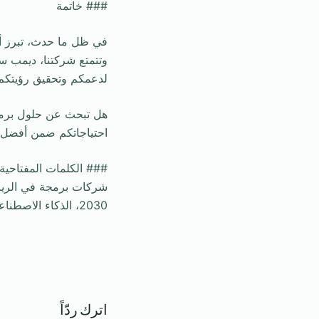
### خاتمة
في ظل ما حدث، تبرز أه
وتتمتع شركتنا، ديمب سوف
لدعمكم وتحقيق رؤيتكم ا
هل تبحث عن حلول برمج
احتياجاتكم ضمن أفضل مع
### الكلمات المفتاحية
شركات برمجة في الريا
2030، الذكاء الاصطناعي.
اترك ردّاً