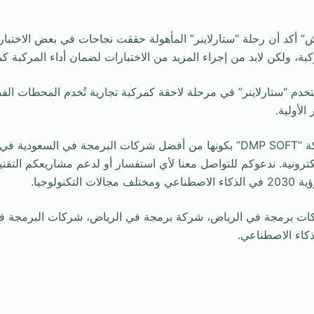
ش” أكد أن رحلة “ستارلاينر” المأهولة حققت نجاحات في بعض الاختبارا
كبة، ولكن لابد من إجراء المزيد من الاختبارات لضمان أداء المركبة ك
ستخدم “ستارلاينر” في مرحلة لاحقة كمركبة تجارية تُخدم المحطات الفض
الأولية.
وفي الختام، تفتخر شركة “DMP SOFT” بكونها من أفضل شركات البرمجة في الس
لكترونية. ندعوكم للتواصل معنا لأي استفسار أو لدعم مشاريعكم التقني
لتكنولوجيا.
ركات برمجة في الرياض، شركة برمجة في الرياض، شركات البرمجة ف