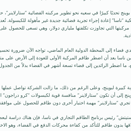
بوينج تحديًا كبيرًا في سعيه نحو تطوير مركبته الفضائية “ستارلاينر”، 
ية “ناسا” إعادة إجراء تجربة فضائية جديدة غير مأهولة للكبسولة. تُع
 مركبتها التي تجاوزت تكلفتها ملياري دولار، وهي تسعى للحصول على 
ية.
ئدي فضاء إلى المحطة الدولية العام الماضي، تواجه الآن ضرورة تحسي
ة من ناسا بعد أن اضطر طاقم المركبة الأولى للعودة إلى الأرض على
ا اضطر الرائدين إلى قضاء تسعة أشهر في الفضاء بدلاً من الجدول ال
بة كبيرة لبوينج، وعلى الرغم من ذلك، ما زالت الشركة تواصل عملها 
ينج إلى أن تكون “ستارلاينر” منافسة قوية لكبسولات “كرو دراجون”
 تجري “ستارلاينر” مهمة اختبار أخرى دون طاقم للحصول على موافقة 
ش” رئيس برنامج الطاقم التجاري في ناسا، فإن هناك دراسة لبعض 
قها بدون طاقم للتأكد من كفاءة محركات الدفع في الفضاء، وهو الاختب