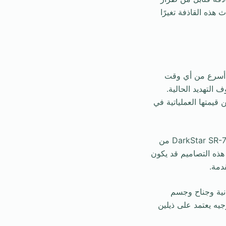
ث هذه القاذفة تغيرًا
ل أسرع من أي وقت
ف في ظروف التهديد الحالية.
قيمتها العملياتية في
كشف موقع “warriormaven” عن احتمالات لوجود تصاميم مستلهمة من الطائرة الشهيرة DarkStar SR-72 من
 الرغم من أن بعض من هذه التصاميم قد يكون
دمة.
لمخفية، مقدمة أسطوانية وجناح وجسم
يه يعتمد على ذيلين