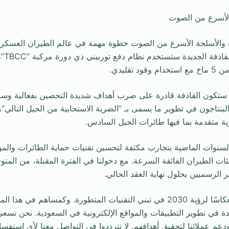
لأسرع من الصوت
ة والأسلحة الأسرع من الصوت خطوة مهمة في عالم الطيران العسكري
تطويرها 
تقليدي.
، ستكون القاذفة قادرة على ضرب أهداف شديدة التحصين بفعالية وس
كتب APO في البنتاجون في تطوير ما يسمى بـ “الضربة الاستجابية من الجيل التال
 متقدمة بما فيها طائرات الجيل السادس.
لسنوات الماضية بتجارب مكثفة لتحسين تقنيات حماية الطائرات والموا
يئات الطيران الفائقة السرعة. مع دخولنا في الفترة المقبلة، من المت
 الرسميين بحلول نهاية العقد الحالي.
لرائدة في تطوير التطبيقات والمواقع الإلكترونية في السعودية. نحن نسعى 
عم عملائنا لتحقيق أهدافهم. لا تترددوا في التواصل معنا لأي استفس