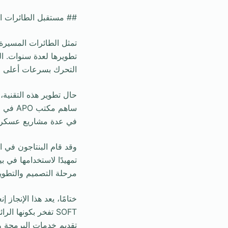
## مستقبل الطائرات ا
تمثل الطائرات المسير
التحرك بسرعات أعلى من 5 ماخ مع استخدام وقود 
حال تطوير هذه التقنية
ساهم م
في عدة مشاريع عسكرية
وقد قام البنتاجون في ا
تمهيدًا لاستخدامها في ب
مرحلة التصميم والتطوير
SOFT تفخر بكونها ا
تقديم خدمات البرمجة ود