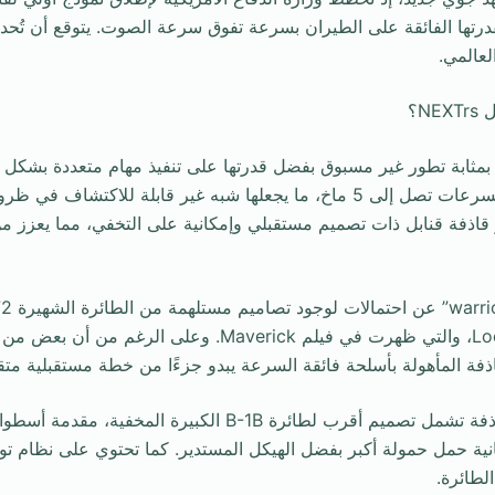
تميز بقدرتها الفائقة على الطيران بسرعة تفوق سرعة الصوت. يتوقع أن تُحد
لعالمي.
N؟
 بمثابة تطور غير مسبوق بفضل قدرتها على تنفيذ مهام متعددة بشك
مضى. يمكنها الطيران بسرعات تصل إلى 5 ماخ، ما يجعلها شبه غير قابلة للاكتشا
اذفة قنابل ذات تصميم مستقبلي وإمكانية على التخفي، مما يعزز من 
شركة Lockheed Martin، والتي ظهرت في فيلم Maverick. وعلى
لقاذفة المأهولة بأسلحة فائقة السرعة يبدو جزءًا من خطة مستقبلية متق
المواصفات المعلنة للقاذفة تشمل تصميم أقرب لطائرة B-1B الكبيرة ا
نية حمل حمولة أكبر بفضل الهيكل المستدير. كما تحتوي على نظام توج
لطائرة.