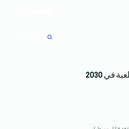
ا
ل
ت
ج
ا
تواصل معنا
و
ز
إ
ل
 في 2030
ى
ا
ل
م
ح
ت
و
ى
 لقاذفة قنابل من طراز