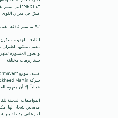
“NEXTrs” التي ت
كبيرًا في ميزان القوى ا
## ما يميز قاذفة القنابل EXTrs
القاذفة الجديدة ستكون
والصور المنشورة تظهر ق
سيناريوهات مختلفة.
خيالياً، إلا أن مفهوم ا
مدمجين يتيحان لها إمكا
أو زعانف متصلة بنهاية ا