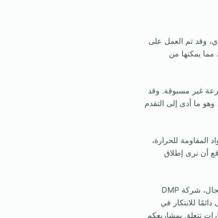
، وقد تم العمل على
لعدة سنوات. القاذفة الجديدة ستستخدم نظام دفع توربيني ذي دورة مركبة “TBCC”، مما يمكنها من
رعة غير مسبوقة. وقد
ي”، وهو ما أدى إلى التقدم
د المقاومة للحرارة،
وقع أن نرى إطلاق
ختامًا، يعد هذا الإنجاز إنعكاسًا لرؤية 2030 في تبني التقنيات المتطورة. وكمساهم في هذا المجال، شركة DMP
دائمًا للابتكار في
ارات تتعلق بمشاريعكم