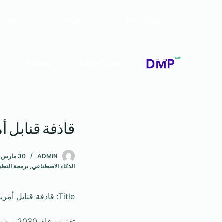
تواصل معنا
عروضنا
عنا
نماذج أعمالنا
خدماتنا
قاذفة قنابل أم
ADMIN
30 مارس، 2025
الذكاء الاصطناعي
,
برمجة التطب
Title: قاذفة قنابل أمريكية ستغير قواعد اللعبة في 2030
تقترب 