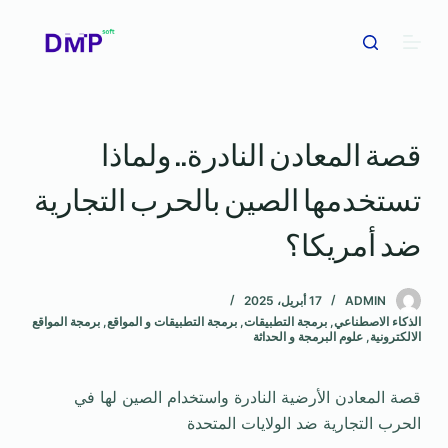
ا
ل
ت
ج
ا
قصة المعادن النادرة.. ولماذا
و
ز
تستخدمها الصين بالحرب التجارية
إ
ل
ضد أمريكا؟
ى
ا
ADMIN
17 أبريل، 2025
ل
الذكاء الاصطناعي
,
برمجة التطبيقات
,
برمجة التطبيقات و المواقع
,
برمجة المواقع
م
الالكترونية
,
علوم البرمجة و الحداثة
ح
ت
قصة المعادن الأرضية النادرة واستخدام الصين لها في
و
الحرب التجارية ضد الولايات المتحدة
ى