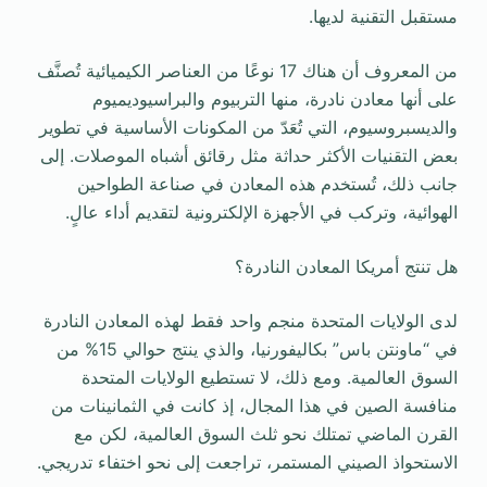
مستقبل التقنية لديها.
من المعروف أن هناك 17 نوعًا من العناصر الكيميائية تُصنَّف
على أنها معادن نادرة، منها التربيوم والبراسيوديميوم
والديسبروسيوم، التي تُعَدّ من المكونات الأساسية في تطوير
بعض التقنيات الأكثر حداثة مثل رقائق أشباه الموصلات. إلى
جانب ذلك، تُستخدم هذه المعادن في صناعة الطواحين
الهوائية، وتركب في الأجهزة الإلكترونية لتقديم أداء عالٍ.
هل تنتج أمريكا المعادن النادرة؟
لدى الولايات المتحدة منجم واحد فقط لهذه المعادن النادرة
في “ماونتن باس” بكاليفورنيا، والذي ينتج حوالي 15% من
السوق العالمية. ومع ذلك، لا تستطيع الولايات المتحدة
منافسة الصين في هذا المجال، إذ كانت في الثمانينات من
القرن الماضي تمتلك نحو ثلث السوق العالمية، لكن مع
الاستحواذ الصيني المستمر، تراجعت إلى نحو اختفاء تدريجي.