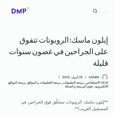
ا
ل
ت
ج
ا
إيلون ماسك: الروبوتات تتفوق
و
ز
على الجراحين في غضون سنوات
إ
ل
قليلة
ى
ا
ADMIN
29 أبريل، 2025
ل
الذكاء الاصطناعي
,
برمجة التطبيقات
,
برمجة التطبيقات و المواقع
,
برمجة المواقع
م
الالكترونية
,
علوم البرمجة و الحداثة
ح
ت
**إيلون ماسك: الروبوتات ستحلّق فوق الجراحين في
و
المستقبل القريب**
ى