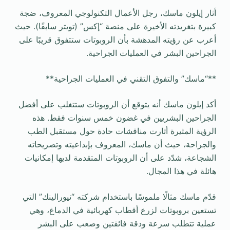
أثار إيلون ماسك، رجل الأعمال التكنولوجي المعروف، ضجة
كبيرة بتغريدته الأخيرة على منصة “إكس” (تويتر سابقًا). حيث
أعرب عن رؤيته المدهشة بأن الروبوتات ستتفوق قريبًا على
الجراحين البشر في العمليات الجراحية.
**“ماسك” والتفوق التقني في العمليات الجراحية**
أكد إيلون ماسك أنه يتوقع أن الروبوتات ستتغلب على أفضل
الجراحين البشريين في غضون خمس سنوات فقط. هذه
الرؤية المثيرة أثارت مناقشات حادة حول مستقبل الطب
والجراحة، حيث أن ماسك، المعروف بإبداعيته وتصريحاته
الشجاعة، شدّد على أن الروبوتات المتقدمة لديها إمكانيات
هائلة في هذا المجال.
قدّم ماسك مثالًا ملموسًا باستخدام شركته “نيورالينك” التي
تستعين بروبوتات لزرع أقطاب كهربائية في الدماغ، وهي
عملية تتطلب سرعة ودقة فائقتين وصعب على البشر