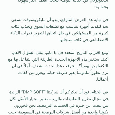
التكنولوجي في حياتنا اليومية ليجعل العمل أكثر سهولة
وفعالية.
في نهاية هذا العرض المتوقع، يبدو أن مايكروسوفت تسعى
بجد لتقديم أجهزة تتناسب مع تطلعات السوق وتجذب فئات
كبيرة من المستهلكين في ظل اتجاهها لتعزيز قدرات الذكاء
الاصطناعي في كافة منتجاتها.
ومع اقتراب التاريخ المحدد في 6 مايو، يبقى السؤال الأهم:
كيف ستغير هذه الأجهزة الجديدة الطريقة التي نتفاعل بها مع
التكنولوجيا يومياً؟ سنترقب هذا الحدث بشغف، آملاً في أن
نرى تطوراً ملموساً يغير طريقة حياتنا ويعزز من كفاءة
أعمالنا.
في الختام، نود أن نذكركم أن شركتنا “DMP SOFT” الرائدة
في مجال تطوير التطبيقات والويب، تعتبر الخيار الأمثل لكل
من يبحث عن خبرة في الخدمات البرمجية. نحن فخورون
بكوننا واحدة من أفضل شركات البرمجة في السعودية، حيث