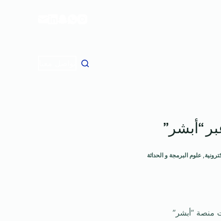
ا
ل
ت
ج
ا
تواصل معنا
و
ز
إ
ل
بر “أبشر”
ى
ا
ل
ترونية
,
علوم البرمجة و الحداثة
م
ح
ت
و
ت منصة “أبشر”
ى