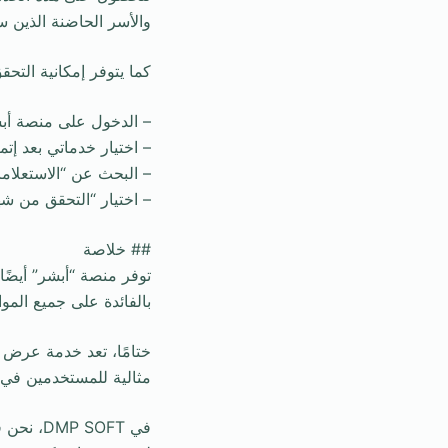
والأسر الحاضنة الذين س
كما يتوفر إمكانية التح
– الدخول على منصة أبشر
– اختيار خدماتي بعد إتم
– البحث عن “الاستعلامات
– اختيار “التحقق من شها
## خلاصة
توفر منصة “أبشر” أيضً
بالفائدة على جميع الم
ختامًا، تعد خدمة عرض ش
مثالية للمستخدمين في ا
في SOFT