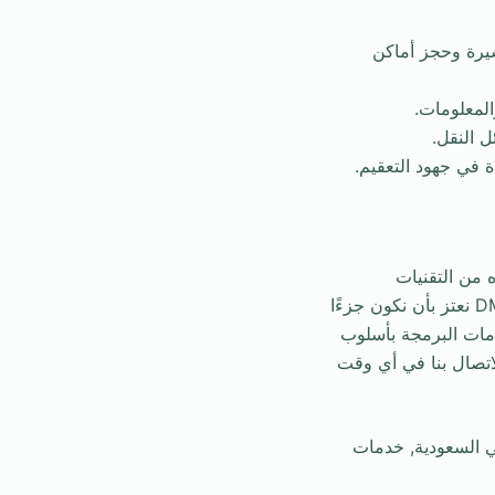
يرة وحجز أماكن
المعلومات.
ل النقل.
ة في جهود التعقيم.
 من التقنيات
المتقدمة لخلق تجربة حج أكثر أمانًا وكفاءة وراحة لملايين الحجاج. ونحن في شركة DMP SOFT نعتز بأن نكون جزءًا
م خدمات البرمجة بأسلوب
اتصال بنا في أي وقت
 السعودية, خدمات