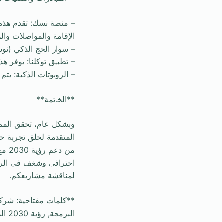
– منصة نسك: تقدم هذه 
الإقامة والمواصلات وال
– سوار الحج الذكي (نوس
– تطبيق توكلنا: يوفر ه
– الروبوتات الذكية: يتم
**الخاتمة**
وبشكل عام، تحقق الممل
من 
احترافي وشغف في الريا
لمناقشة مشاريعكم.
**كلمات مفتاحية: شرك
البرمجة, رؤية 2030 الذكاء الاصطناعي**