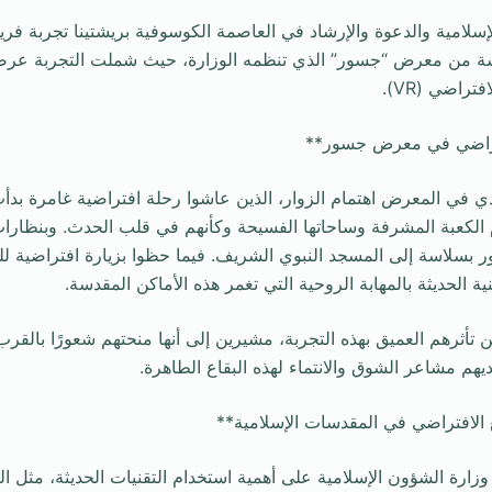
سلامية والدعوة والإرشاد في العاصمة الكوسوفية بريشتينا تجربة فر
سة من معرض “جسور” الذي تنظمه الوزارة، حيث شملت التجربة عرضً
تراضي (VR).
فتراضي في معرض جسور**
 في المعرض اهتمام الزوار، الذين عاشوا رحلة افتراضية غامرة بد
ام الكعبة المشرفة وساحاتها الفسيحة وكأنهم في قلب الحدث. وبنظارات
ور بسلاسة إلى المسجد النبوي الشريف. فيما حظوا بزيارة افتراضية 
 الحديثة بالمهابة الروحية التي تغمر هذه الأماكن المقدسة.
ن تأثرهم العميق بهذه التجربة، مشيرين إلى أنها منحتهم شعورًا بالق
هم مشاعر الشوق والانتماء لهذه البقاع الطاهرة.
 الافتراضي في المقدسات الإسلامية**
زارة الشؤون الإسلامية على أهمية استخدام التقنيات الحديثة، مثل ال