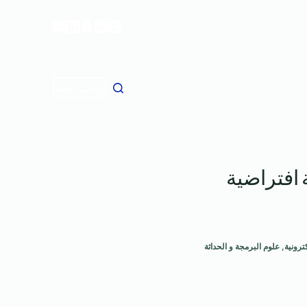
ا
ل
ت
ج
ا
تواصل معنا
و
ز
إ
ل
 افتراضية
ى
ا
ل
م
ح
ترونية
,
علوم البرمجة و الحداثة
ت
و
ى