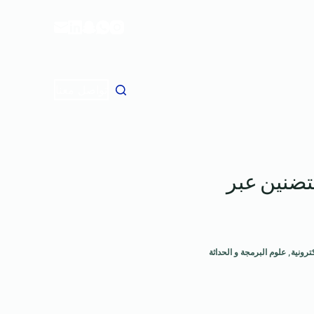
ا
ل
ت
ج
ا
تواصل معنا
و
ز
إ
ل
تضنين عبر
ى
ا
ل
م
ح
ترونية
,
علوم البرمجة و الحداثة
ت
و
ى