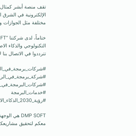
تقف منصة أبشر كمثال 
الإلكترونية في الشرق 
مختلفة مثل الجوازات وا
التكنولوجي والذكاء الا
تترددوا في الاتصال بنا
#شركات_برمجة_في_ال
#شركة_برمجة_في_الر
#شركات_البرمجة_في_ا
#خدمات_البرمجة
#رؤية_2030_الذكاء_الاصطناعي
DMP SOFT هي
معكم لتحقيق مشاريعك