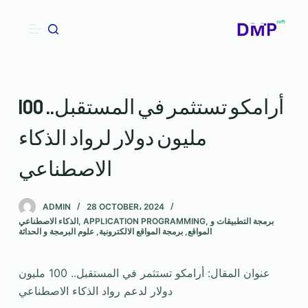
S
k
i
p
t
أرامكو تستثمر في المستقبل.. 100
o
c
مليون دولار لرواد الذكاء
o
n
الاصطناعي
t
e
ADMIN
28 OCTOBER، 2024
n
برمجة التطبيقات و
,
APPLICATION PROGRAMMING
,
الذكاء الاصطناعي
t
المواقع
,
برمجة المواقع الالكترونية
,
علوم البرمجة و الحداثة
عنوان المقال: أرامكو تستثمر في المستقبل.. 100 مليون
دولار لدعم رواد الذكاء الاصطناعي