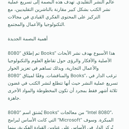
عالم النشر التقليدي. تهدف هذه البصمة إلى تسريع عملية
نشر الكتب بشكل كبير مقارنة بالناشرين التقليديين، مع
التركيز على المحتوى الفكري القيادي في مجالات
التكنولوجيا والأعمال والمجتمع.
أهمية البصمة الجديدة
تم إطلاق “8080 Books” هذا الأسبوع بهدف نشر الأبحاث
الأصلية والأفكار والرؤى حول تقاطع العلوم والتكنولوجيا
والأعمال التجارية، وبذلك تساهم في تعزيز الحوار
والمناقشات. وفقًا لميثاق “8080 Books”، ترغب الدار في
تسريع عملية النشر حيث أنها تتطلع لنشر الكتب في غضون
ثلاثة أشهر فقط بمجرد أن تكون المخطوطة والمواد الأخرى
جاهزة.
يُشتق اسم “8080 Books” من معالجات “Intel 8080″،
التي كانت الأساس لبرامج “Microsoft” المبكرة. وسوف
تُركز الدار في الأساس على عناوين القيادة الفكرية، بينما