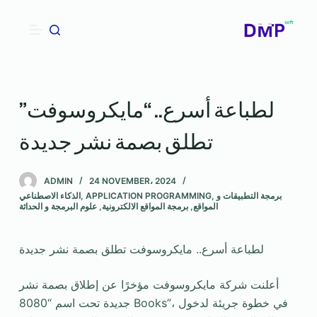
S
k
i
p
t
لطباعة أسرع.. “مايكروسوفت”
o
c
تطلق بصمة نشر جديدة
o
n
t
ADMIN
24 NOVEMBER، 2024
برمجة التطبيقات و
,
APPLICATION PROGRAMMING
,
الذكاء الاصطناعي
e
المواقع
,
برمجة المواقع الالكترونية
,
علوم البرمجة و الحداثة
n
t
لطباعة أسرع.. مايكروسوفت تطلق بصمة نشر جديدة
أعلنت شركة مايكروسوفت مؤخرًا عن إطلاق بصمة نشر
جديدة تحت اسم “8080 Books”، في خطوة جريئة لدخول