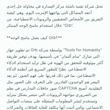
تحتل شركة تقنية ناشئة مركز الصدارة في محاولة حل إحدى
أعقد المشاكل التي يواجهها الإنترنت اليوم، وهي كيفية
التفريق بين الأشخاص الحقيقيين والروبوتات الاصطناعية، من
خلال استخدام ماسح الوجه المبتكر “Orb”.
**كيف يعمل ماسح الوجه Orb؟**
تم تطوير جهاز Orb بواسطة شركة “Tools for Humanity”
التي شارك “سام ألتمان” في تأسيسها، بهدف توفير طريقة
أكثر موثوقية للتحقق من الهوية في ظل تزايد استخدام الذكاء
الاصطناعي. نظرًا للتطور السريع في أنظمة الذكاء
الاصطناعي، بما في ذلك قدرتها على فهم الصور، لم يعد
البشر هم الوحيدون القادرين على التعرف على الصور مثل
صور حافلات المدارس في نظم CAPTCHA التقليدية. أصبح
من الضروري مواجهة الروبوتات التي تنتشر بشكل متزايد
وتستخدم لنشر المعلومات المضللة على منصات التواصل
الاجتماعي، والتي أثبتت أنها مكلفة للغاية للعائلات والشركات.