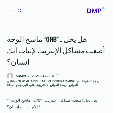
S
k
i
p
t
ماسح الوجه “Orb”.. هل يحل
o
c
أصعب مشاكل الإنترنت لإثبات أنك
o
n
إنسان؟
t
e
ADMIN
22 APRIL، 2025
n
برمجة التطبيقات و
,
APPLICATION PROGRAMMING
,
الذكاء الاصطناعي
t
المواقع
,
برمجة المواقع الالكترونية
,
علوم البرمجة و الحداثة
**ماسح الوجه “Orb”.. هل يحل أصعب مشاكل الإنترنت
لإثبات أنك إنسان؟**